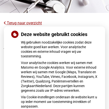
Terug naar overzicht
Veel kinderen met slecht oogzicht
Deze website gebruikt cookies
hebben geen bril, kapotte bril of niet de
Wij gebruiken noodzakelijke cookies zodat deze
juiste sterkte
website goed kan werken. Voor analytische
cookies en externe inhoud vragen wij uw
toestemming.
Uit onderzoek van het Jeugdeducatiefonds blijkt dat 32
Voor analytische cookies werken wij samen met
procent van de kinderen met slecht zicht geen goede bril
Matomo en Google Analytics. Voor externe inhoud
heeft. Naar schatting gaan 135.000 leerlingen zonder
werken wij samen met Google (Maps, Translate en
passende bril naar school, vaak door geldgebrek. Slecht
Reviews), YouTube, Vimeo, Facebook, Instagram, X
(Twitter), Qualizorg, Patiëntenvertellen en
zicht leidt tot leerproblemen en hoofdpijn.
ZorgkaartNederland. Deze partijen kunnen
gegevens zoals uw IP-adres verwerken.
Via Cookie-instellingen onderaan de website kunt u
Lees het hele artikel op:
Nationale zorggids
op ieder moment uw toestemming intrekken of
Publicatiedatum:
12-01-2026
aanpassen.