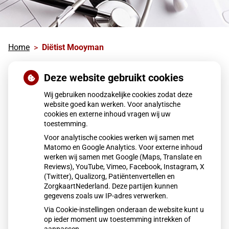
Home
Diёtist Mooyman
Diёtist Mooyman
Deze website gebruikt cookies
Wij gebruiken noodzakelijke cookies zodat deze
Diëtistenpraktijk Jontine Mooyman, tevens
website goed kan werken. Voor analytische
Leefstijlcoach Hilversum, kan naar aanleiding van uw
cookies en externe inhoud vragen wij uw
toestemming.
klachten, medische gegevens en persoonlijke
Voor analytische cookies werken wij samen met
voorkeuren een voedings- of dieetadvies afgestemd op
Matomo en Google Analytics. Voor externe inhoud
u, maken. Tijdens de consulten helpt zij u bij het
werken wij samen met Google (Maps, Translate en
vertrouwd raken met uw dieet. Zie ook de website
Reviews), YouTube, Vimeo, Facebook, Instagram, X
http://dietisthilversum.nl
.
Voor vragen kunt u ook
(Twitter), Qualizorg, Patiëntenvertellen en
ZorgkaartNederland. Deze partijen kunnen
bellen op
tel:035-6235550
gegevens zoals uw IP-adres verwerken.
Via Cookie-instellingen onderaan de website kunt u
op ieder moment uw toestemming intrekken of