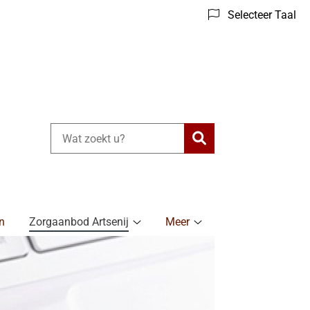
Selecteer Taal
Zoeken
n
Zorgaanbod Artsenij
Meer
Zorgaanbod
Meer
Artsenij
submenu
submenu