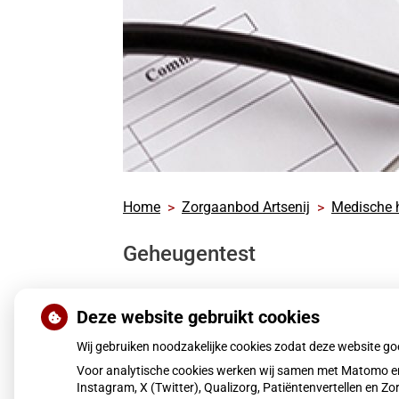
Home
Zorgaanbod Artsenij
Medische 
Geheugentest
Een geheugentest doet u op advies van uw hu
Deze website gebruikt cookies
ongeveer een 30 minuten. Aansluitend bespre
Wij gebruiken noodzakelijke cookies zodat deze website g
Voor analytische cookies werken wij samen met Matomo en
Instagram, X (Twitter), Qualizorg, Patiëntenvertellen en 