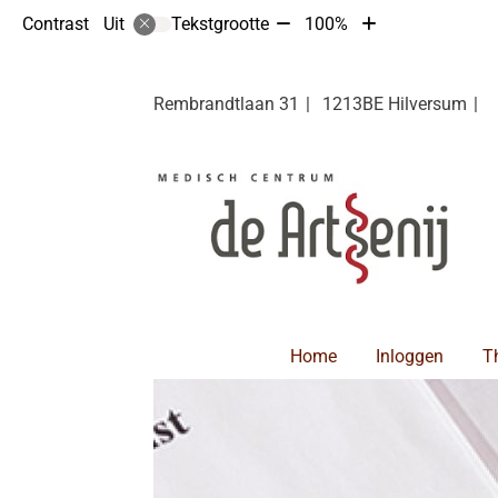
Tekst
Tekst
Contrast
Tekstgrootte
100%
Uit
verkleinen
vergroten
met
met
10%
10%
Rembrandtlaan
31
1213BE
Hilversum
Hoofdmenu
Home
Inloggen
T