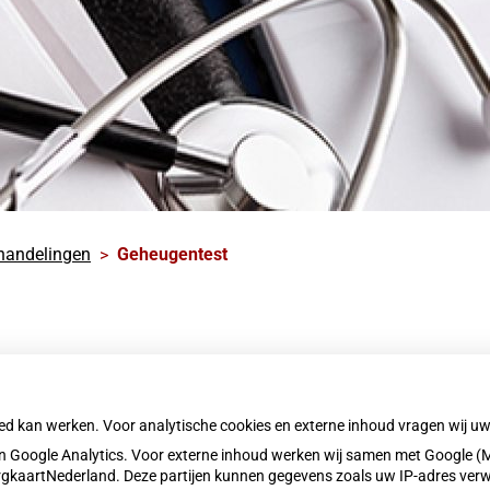
handelingen
Geheugentest
isarts. U kunt voor de test een afspraak maken tijdens het ass
ekt de huisarts met u de uitslagen van de test.
oed kan werken. Voor analytische cookies en externe inhoud vragen wij 
 Google Analytics. Voor externe inhoud werken wij samen met Google (M
ZorgkaartNederland. Deze partijen kunnen gegevens zoals uw IP-adres ver