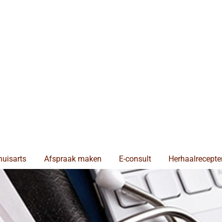
huisarts
Afspraak maken
E-consult
Herhaalrecepte