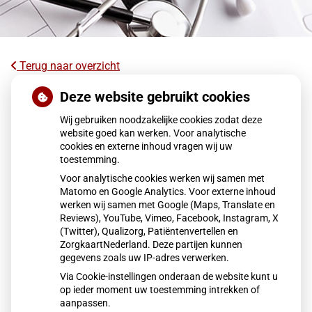
Terug naar overzicht
Terugroepactie babyvoeding Nestlé:
Deze website gebruikt cookies
bacterie kan baby’s ziek maken
Wij gebruiken noodzakelijke cookies zodat deze
website goed kan werken. Voor analytische
cookies en externe inhoud vragen wij uw
Nestlé roept de babyvoeding Little Steps 1 en Alfamino
toestemming.
terug vanwege mogelijke aanwezigheid van de bacterie
Voor analytische cookies werken wij samen met
Bacillus cereus. Het gaat om een voorzorgsmaatregel; er
Matomo en Google Analytics. Voor externe inhoud
zijn geen zieke baby’s gemeld. Ouders wordt geadviseerd
werken wij samen met Google (Maps, Translate en
de producten niet te gebruiken en terug te brengen, waarna
Reviews), YouTube, Vimeo, Facebook, Instagram, X
(Twitter), Qualizorg, Patiëntenvertellen en
zij het aankoopbedrag terugkrijgen.
ZorgkaartNederland. Deze partijen kunnen
gegevens zoals uw IP-adres verwerken.
Via Cookie-instellingen onderaan de website kunt u
Lees het hele artikel op:
Nationale zorggids
op ieder moment uw toestemming intrekken of
Publicatiedatum:
06-01-2026
aanpassen.