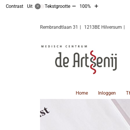
Tekst
Tekst
Contrast
Tekstgrootte
100%
Uit
verkleinen
vergroten
met
met
10%
10%
Rembrandtlaan
31
1213BE
Hilversum
Hoofdmenu
Home
Inloggen
T