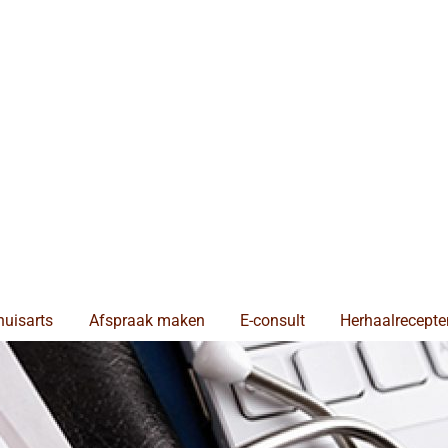
huisarts
Afspraak maken
E-consult
Herhaalrecepte