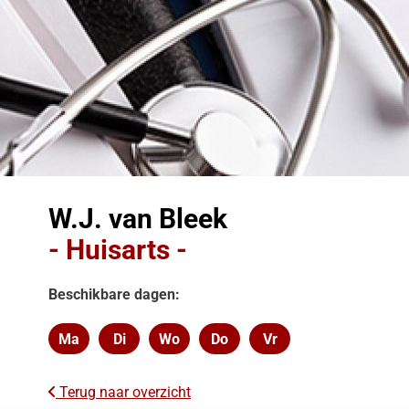
W.J. van Bleek
- Huisarts -
Beschikbare dagen:
Ma
Di
Wo
Do
Vr
Maandag
Dinsdag
Woensdag
Donderdag
Vrijdag
Terug naar overzicht