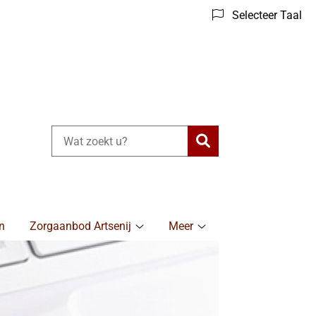
Selecteer Taal
Zoeken
n
Zorgaanbod Artsenij
Meer
Zorgaanbod
Meer
Artsenij
submenu
submenu