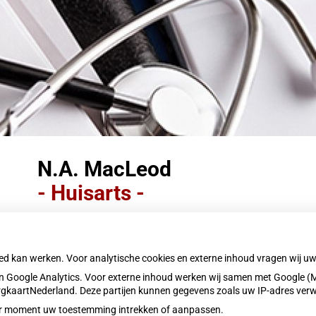
N.A. MacLeod
- Huisarts -
Beschikbare dagen:
oed kan werken. Voor analytische cookies en externe inhoud vragen wij 
Ma
Di
Wo
Do
Maandag
Dinsdag
Woensdag
Donderdag
 Google Analytics. Voor externe inhoud werken wij samen met Google (M
ZorgkaartNederland. Deze partijen kunnen gegevens zoals uw IP-adres ver
Terug naar overzicht
eder moment uw toestemming intrekken of aanpassen.