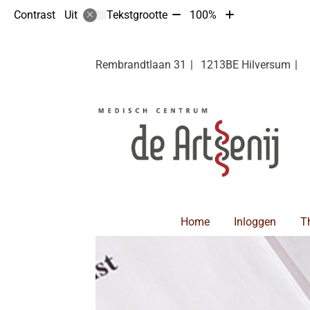
Tekst
Tekst
Contrast
Tekstgrootte
100%
Uit
verkleinen
vergroten
met
met
10%
10%
Rembrandtlaan
31
1213BE
Hilversum
Hoofdmenu
Home
Inloggen
T