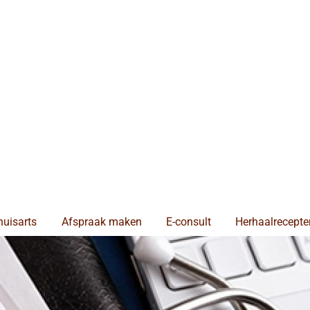
huisarts
Afspraak maken
E-consult
Herhaalrecepte