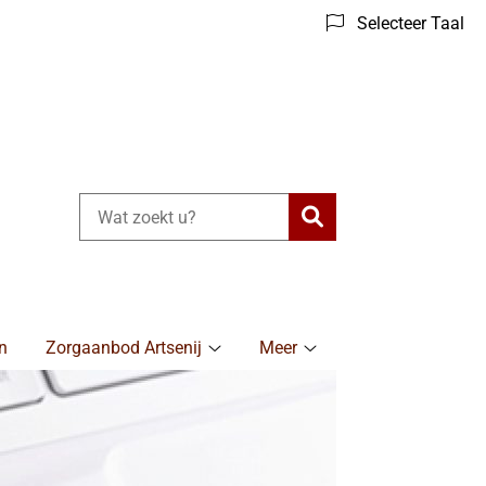
Selecteer Taal
Zoeken
n
Zorgaanbod Artsenij
Meer
Zorgaanbod
Meer
Artsenij
submenu
submenu