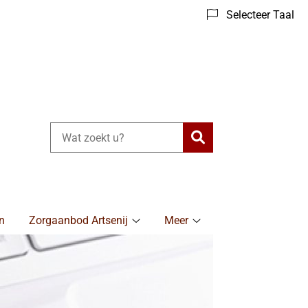
Selecteer Taal
Zoeken
n
Zorgaanbod Artsenij
Meer
Zorgaanbod
Meer
Artsenij
submenu
submenu