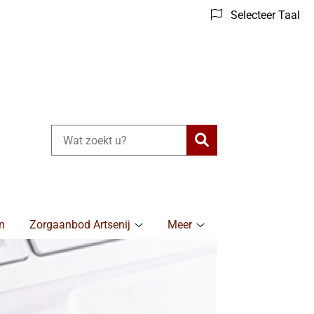
Selecteer Taal
Zoeken
n
Zorgaanbod Artsenij
Meer
Zorgaanbod
Meer
Artsenij
submenu
submenu