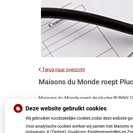
Terug naar overzicht
Maisons du Monde roept Pluc
Maisons du Monde roept de pluche BUNNY Grij
augustus 2023 en november 2025. Ouders word
Deze website gebruikt cookies
Wij gebruiken noodzakelijke cookies zodat deze website g
Lees het hele artikel op:
Nationale zorggids
Voor analytische cookies werken wij samen met Matomo en
Publicatiedatum:
20-01-2026
Instagram, X (Twitter), Qualizorg, Patiëntenvertellen en 