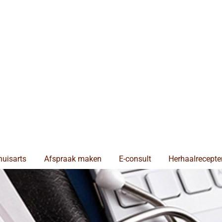
huisarts
Afspraak maken
E-consult
Herhaalrecepte