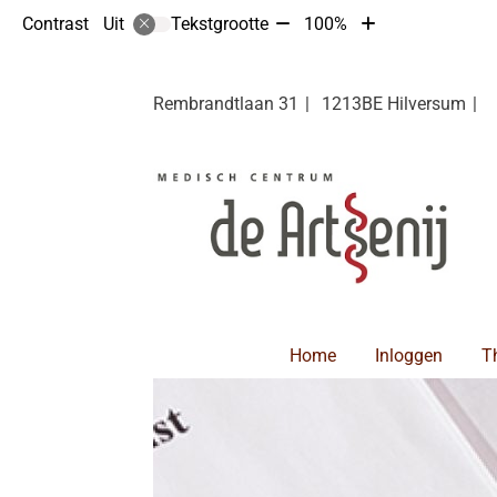
Tekst
Tekst
Contrast
Tekstgrootte
100%
Uit
verkleinen
vergroten
met
met
10%
10%
Rembrandtlaan
31
1213BE
Hilversum
Hoofdmenu
Home
Inloggen
T