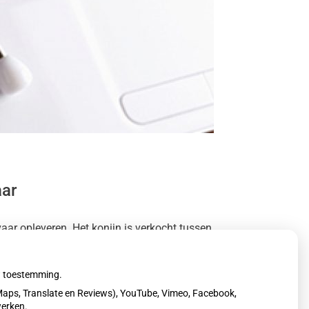
aar
r opleveren. Het konijn is verkocht tussen
n voor terugbetaling.
uw toestemming.
aps, Translate en Reviews), YouTube, Vimeo, Facebook,
werken.