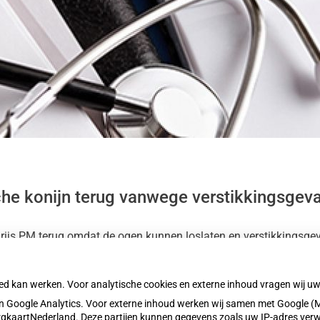
he konijn terug vanwege verstikkingsgev
s PM terug omdat de ogen kunnen loslaten en verstikkingsgevaa
t geadviseerd het product niet te gebruiken en terug te brenge
oed kan werken. Voor analytische cookies en externe inhoud vragen wij 
 Google Analytics. Voor externe inhoud werken wij samen met Google (M
ZorgkaartNederland. Deze partijen kunnen gegevens zoals uw IP-adres ver