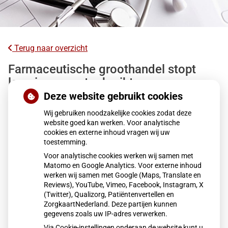
Terug naar overzicht
Farmaceutische groothandel stopt
levering meestgebruikte
bloedverdunner
Deze website gebruikt cookies
Wij gebruiken noodzakelijke cookies zodat deze
Sinds 5 december 2025 levert groothandel Mosadex de
website goed kan werken. Voor analytische
cookies en externe inhoud vragen wij uw
veelgebruikte bloedverdunner Eliquis niet meer aan
toestemming.
apotheken door een prijsverhoging van fabrikant BMS.
Voor analytische cookies werken wij samen met
Meer dan 260.000 patiënten gebruiken het middel. De
Matomo en Google Analytics. Voor externe inhoud
Hartstichting maakt zich zorgen, maar apotheken hebben
werken wij samen met Google (Maps, Translate en
voorlopig voorraad. Alternatieven zijn beschikbaar, met een
Reviews), YouTube, Vimeo, Facebook, Instagram, X
(Twitter), Qualizorg, Patiëntenvertellen en
andere werkzame stof.
ZorgkaartNederland. Deze partijen kunnen
gegevens zoals uw IP-adres verwerken.
Via Cookie-instellingen onderaan de website kunt u